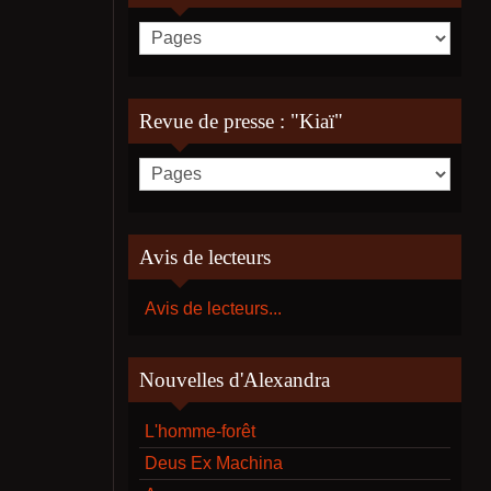
Revue de presse : "Kiaï"
Avis de lecteurs
Avis de lecteurs...
Nouvelles d'Alexandra
L'homme-forêt
Deus Ex Machina