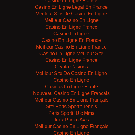
Casino En Ligne France
Casino En Ligne Légal En France
Meilleur Site De Casino En Ligne
Meilleur Casino En Ligne
Casino En Ligne France
Casino En Ligne
Casino En Ligne En France
Meilleur Casino En Ligne France
Casino En Ligne Meilleur Site
Casino En Ligne France
Crypto Casinos
Meilleur Site De Casino En Ligne
Casino En Ligne
Casinos En Ligne Fiable
Nouveau Casino En Ligne Francais
Meilleur Casino En Ligne Français
Site Paris Sportif Tennis
Paris Sportif Ufc Mma
Jeux Plinko Avis
Meilleur Casino En Ligne Français
Casino En Ligne