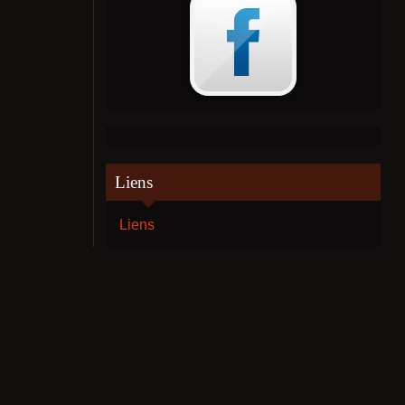
Liens
Liens