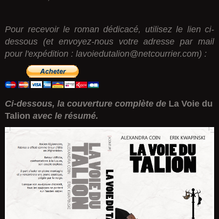
Pour recevoir le roman dédicacé, utilisez le lien ci-
dessous (et envoyez-nous votre adresse par mail
pour l'expédition :
lavoiedutalion@netcourrier.com
) :
Ci-dessous, la couverture complète de
La Voie du
Talion
avec le résumé.