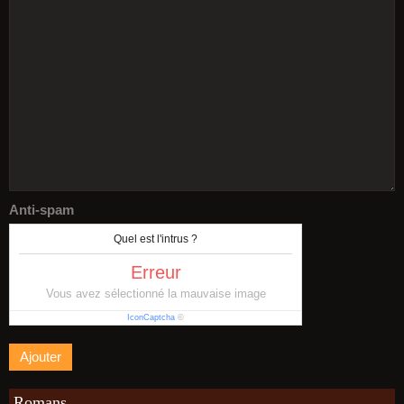
Anti-spam
Quel est l'intrus ?
Erreur
Vous avez sélectionné la mauvaise image
IconCaptcha
©
Romans