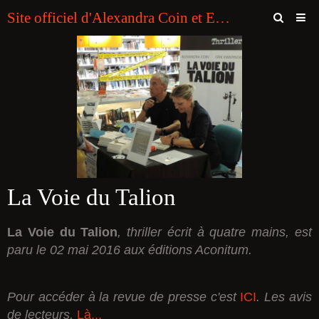
Site officiel d'Alexandra Coin et Erik Kwapinski (Editions SOUNY. "Plumes Noires")
Page d'accueil
Contact
Livre d'or
ABONNEMENT A LA NEWSLETTER DES AUTEURS
Bookmaker Hors Arjel Pour Francais
La Voie du Talion
Casino En Ligne Sans Verification
Online Casino Zonder Cruks Nederland
La Voie du Talion
, thriller écrit à quatre mains, est
Casino En Ligne
paru le 02 mai 2016 aux éditions Aconitum.
Casino En Ligne Sans Verification
Pour accéder à la revue de presse c'est
ICI
. Les avis
de lecteurs,
Là...