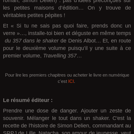
roman, Simon Delien) : pas d’idées préconçues sur
les petites maisons d’édition… On y trouve de
véritables petites pépites !
Et « Si tu ne sais pas quoi faire, prends donc un
verre »…, installe-toi bien et déguste en même temps
du 357 dans le shaker
de Denis Albot… Et, en route
pour le deuxième volume puisqu’il y une suite à ce
premier volume,
Travelling 357
…
Pour lire les premiers chapitres ou acheter le livre en numérique
c'est
ICI
.
Le résumé éditeur :
Prendre une dose de danger. Ajouter un zeste de
souvenir. Mélanger le tout dans un shaker. C'est la
recette de l'histoire de Simon Delien, commandant au
SRPJ de Lille. Natacha, son amour de jeunesse, veut