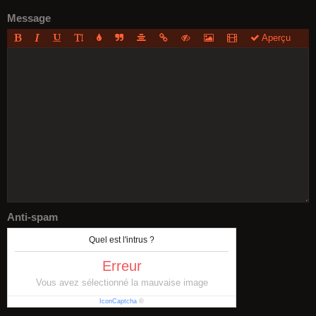
Message
Aperçu
Anti-spam
Quel est l'intrus ?
Erreur
Vous avez sélectionné la mauvaise image
IconCaptcha
©