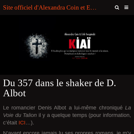
Site officiel d'Alexandra Coin et Erik Kwapinski (Editions SOUNY. "Plumes Noires")
Page d'accueil
Contact
Livre d'or
ABONNEMENT A LA NEWSLETTER DES AUTEURS
Bookmaker Hors Arjel Pour Francais
Du 357 dans le shaker de D.
Casino En Ligne Sans Verification
Albot
Online Casino Zonder Cruks Nederland
Casino En Ligne
Le romancier Denis Albot a lui-même chroniqué
La
Voie du Talion
il y a quelque temps (pour information,
Casino En Ligne Sans Verification
c’était
ICI
…).
N’ayant encore jamais lu ses propres romans, je m’y