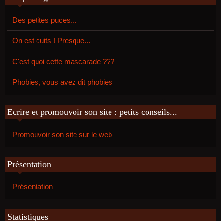
Des petites puces...
On est cuits ! Presque...
C'est quoi cette mascarade ???
Phobies, vous avez dit phobies
Ecrire et promouvoir son site : petits conseils...
Promouvoir son site sur le web
Présentation
Présentation
Statistiques