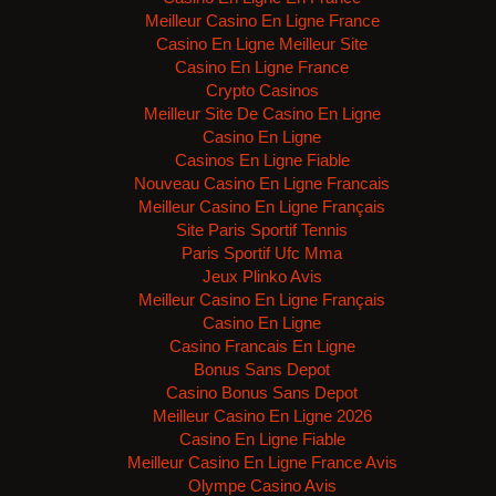
Meilleur Casino En Ligne France
Casino En Ligne Meilleur Site
Casino En Ligne France
Crypto Casinos
Meilleur Site De Casino En Ligne
Casino En Ligne
Casinos En Ligne Fiable
Nouveau Casino En Ligne Francais
Meilleur Casino En Ligne Français
Site Paris Sportif Tennis
Paris Sportif Ufc Mma
Jeux Plinko Avis
Meilleur Casino En Ligne Français
Casino En Ligne
Casino Francais En Ligne
Bonus Sans Depot
Casino Bonus Sans Depot
Meilleur Casino En Ligne 2026
Casino En Ligne Fiable
Meilleur Casino En Ligne France Avis
Olympe Casino Avis