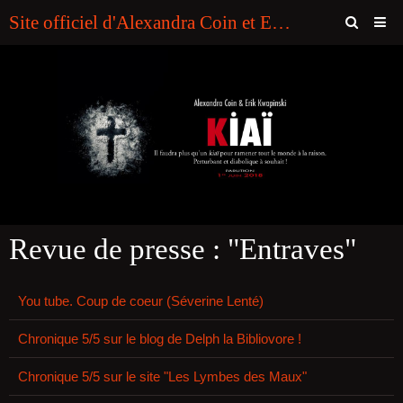
Site officiel d'Alexandra Coin et Erik Kwapinski (Editions SOUNY. "Plumes Noires")
Page d'accueil
Contact
Livre d'or
ABONNEMENT A LA NEWSLETTER DES AUTEURS
Bookmaker Hors Arjel Pour Francais
Revue de presse : "Entraves"
Casino En Ligne Sans Verification
Online Casino Zonder Cruks Nederland
You tube. Coup de coeur (Séverine Lenté)
Casino En Ligne
Chronique 5/5 sur le blog de Delph la Bibliovore !
Casino En Ligne Sans Verification
Chronique 5/5 sur le site "Les Lymbes des Maux"