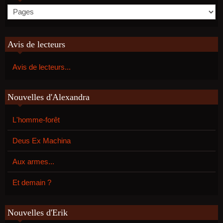
Avis de lecteurs
Avis de lecteurs...
Nouvelles d'Alexandra
L'homme-forêt
Deus Ex Machina
Aux armes...
Et demain ?
Nouvelles d'Erik