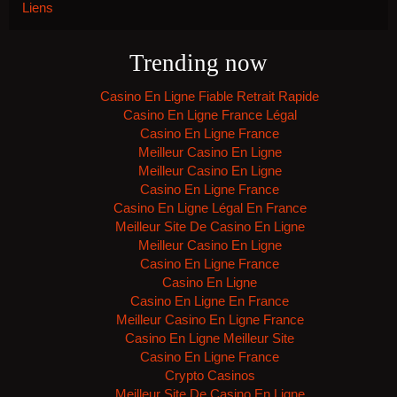
Liens
Trending now
Casino En Ligne Fiable Retrait Rapide
Casino En Ligne France Légal
Casino En Ligne France
Meilleur Casino En Ligne
Meilleur Casino En Ligne
Casino En Ligne France
Casino En Ligne Légal En France
Meilleur Site De Casino En Ligne
Meilleur Casino En Ligne
Casino En Ligne France
Casino En Ligne
Casino En Ligne En France
Meilleur Casino En Ligne France
Casino En Ligne Meilleur Site
Casino En Ligne France
Crypto Casinos
Meilleur Site De Casino En Ligne