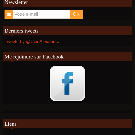
Newsletter
OK
Derniers tweets
Tweets by @CoinAlexandra
Me rejoindre sur Facebook
Liens