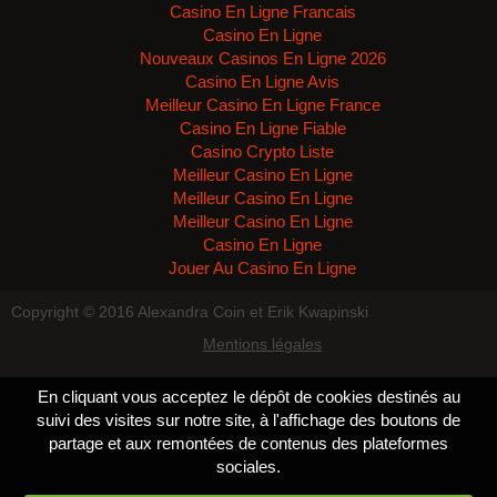
Casino En Ligne Francais
Casino En Ligne
Nouveaux Casinos En Ligne 2026
Casino En Ligne Avis
Meilleur Casino En Ligne France
Casino En Ligne Fiable
Casino Crypto Liste
Meilleur Casino En Ligne
Meilleur Casino En Ligne
Meilleur Casino En Ligne
Casino En Ligne
Jouer Au Casino En Ligne
Copyright © 2016 Alexandra Coin et Erik Kwapinski
Mentions légales
En cliquant vous acceptez le dépôt de cookies destinés au
suivi des visites sur notre site, à l'affichage des boutons de
partage et aux remontées de contenus des plateformes
sociales.