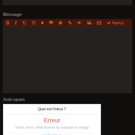
Message
Aperçu
Anti-spam
Quel est l'intrus ?
Erreur
Vous avez sélectionné la mauvaise image