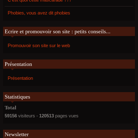
Phobies, vous avez dit phobies
Ecrire et promouvoir son site : petits conseils...
Promouvoir son site sur le web
Présentation
Présentation
Statistiques
Total
59156
visiteurs -
120513
pages vues
Newsletter