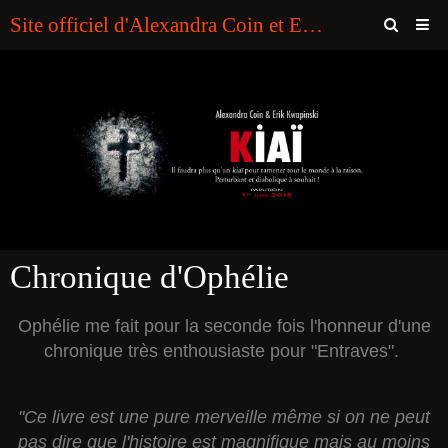
Site officiel d'Alexandra Coin et Erik Kwapinski (Editions SOUNY. "Plumes Noires")
Page d'accueil
Contact
Livre d'or
ABONNEMENT A LA NEWSLETTER DES AUTEURS
Bookmaker Hors Arjel Pour Francais
Chronique d'Ophélie
Casino En Ligne Sans Verification
Online Casino Zonder Cruks Nederland
Ophélie me fait pour la seconde fois l'honneur d'une
Casino En Ligne
chronique très enthousiaste pour "Entraves".
Casino En Ligne Sans Verification
"Ce livre est une pure merveille même si on ne peut
pas dire que l'histoire est magnifique mais au moins