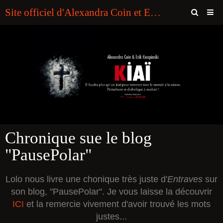
Site officiel d'Alexandra Coin et Erik Kwapinski (Editions SOUNY. "Plumes Noires")
Page d'accueil
Contact
Livre d'or
ABONNEMENT A LA NEWSLETTER DES AUTEURS
Bookmaker Hors Arjel Pour Francais
Chronique sue le blog
Casino En Ligne Sans Verification
"PausePolar"
Online Casino Zonder Cruks Nederland
Casino En Ligne
Lolo nous livre une chonique très juste d'
Entraves
sur
son blog, "PausePolar". Je vous laisse la découvrir
Casino En Ligne Sans Verification
ICI
et la remercie vivement d'avoir trouvé les mots
justes...