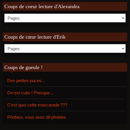
Coups de coeur lecture d'Alexandra
Coups de cœur lecture d'Erik
Coups de gueule !
Des petites puces...
On est cuits ! Presque...
C'est quoi cette mascarade ???
Phobies, vous avez dit phobies