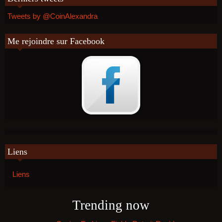
Tweets by @CoinAlexandra
Me rejoindre sur Facebook
Liens
Liens
Trending now