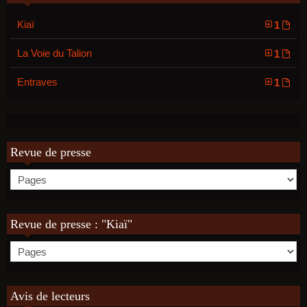
Kiaï
1
La Voie du Talion
1
Entraves
1
Revue de presse
Revue de presse : "Kiaï"
Avis de lecteurs